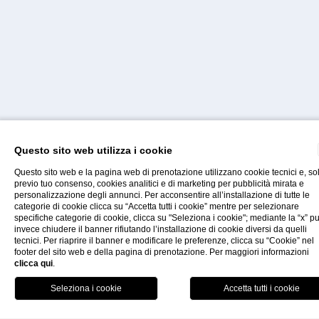
Questo sito web utilizza i cookie
Home
Questo sito web e la pagina web di prenotazione utilizzano cookie tecnici e, so
previo tuo consenso, cookies analitici e di marketing per pubblicità mirata e
personalizzazione degli annunci. Per acconsentire all’installazione di tutte le
categorie di cookie clicca su “Accetta tutti i cookie” mentre per selezionare
specifiche categorie di cookie, clicca su "Seleziona i cookie"; mediante la “x” p
Contatti
Faq
Offerte
Salina
invece chiudere il banner rifiutando l’installazione di cookie diversi da quelli
tecnici. Per riaprire il banner e modificare le preferenze, clicca su “Cookie” nel
footer del sito web e della pagina di prenotazione. Per maggiori informazioni
clicca qui
.
L'ISOLA DEL SALE
Prenot