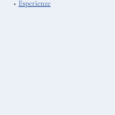
Esperienze
LIDI
Asino Beach
Spiaggia Hotel Cutimare
MATRIMONI & EVENTI
Villa Enrica
Hotel Mea