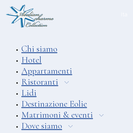
Aeolian Charme Collection
Ita
Hotel
Hotel Amarea ***
Hotel Cutimare ****
Chi siamo
Hotel Mea ****
Hotel
Hotel Villa Enrica ****
Appartamenti
APPARTAMENTI
Ristoranti
Aeoliancharme Holidays
Lidi
RISTORANTI
Destinazione Eolie
Ristorante Chimera
Matrimoni & eventi
Ristorante Pizzeria Asino Beach
Dove siamo
Ristorante Liparo Re