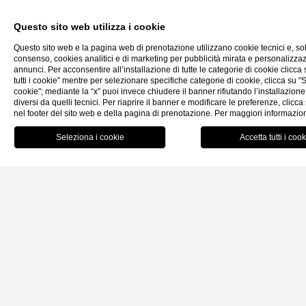
AEOLIANCHARME COLLECTION È UNA CATENA
CHE CRESCE CON PASSIONE DAL 2006, UNENDO
Questo sito web utilizza i cookie
HOTEL APPREZZATI PER IL LORO STILE E LA
Questo sito web e la pagina web di prenotazione utilizzano cookie tecnici e, so
LORO ACCOGLIENZA SULL’ISOLA DI LIPARI, E
consenso, cookies analitici e di marketing per pubblicità mirata e personalizza
annunci. Per acconsentire all’installazione di tutte le categorie di cookie clicca
APPARTAMENTI DI NUOVA REALIZZAZIONE
Contatti
Faq
Offerte
tutti i cookie” mentre per selezionare specifiche categorie di cookie, clicca su "
PENSATI PER OFFRIRE ESPERIENZE SU MISURA I
cookie"; mediante la “x” puoi invece chiudere il banner rifiutando l’installazione
diversi da quelli tecnici. Per riaprire il banner e modificare le preferenze, clicc
OGNI STAGIONE.
nel footer del sito web e della pagina di prenotazione. Per maggiori informazio
P
Tutte le strutture
HOTEL AMAREA
Scopri
HOTEL CUTIMARE
Scopri
HOTEL MEA