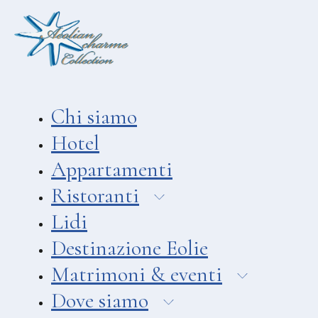
Aeolian Charme Collection
Hotel
Hotel Amarea ***
Hotel Cutimare ****
Chi siamo
Hotel Mea ****
Hotel
Hotel Villa Enrica ****
Appartamenti
APPARTAMENTI
Ristoranti
Aeoliancharme Holidays
Lidi
RISTORANTI
Destinazione Eolie
Ristorante Chimera
Matrimoni & eventi
Ristorante Pizzeria Asino Bea
Dove siamo
Ristorante Liparo Re