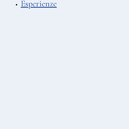
Esperienze
LIDI
Asino Beach
Spiaggia Hotel Cutimare
MATRIMONI & EVENTI
Villa Enrica
Hotel Mea