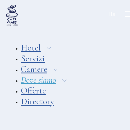
Aeolian Charme Collection
Ita
Hotel
Hotel Amarea ***
Hotel Cutimare ****
Hotel
Hotel Mea ****
Servizi
Hotel Villa Enrica ****
Camere
APPARTAMENTI
Dove siamo
Aeoliancharme Holidays
Offerte
RISTORANTI
Directory
Ristorante Chimera
Ristorante Pizzeria Asino Beach
Ristorante Liparo Re