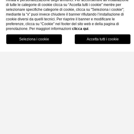
mirata e personalizzazione degli annunci. Per acconsentire all’installazione
di tutte le categorie di cookie clicca su “Accetta tutti i cookie” mentre per
selezionare specifiche categorie di cookie, clicca su "Seleziona i cookie";
Gallery
Faq
Contatti
mediante la “x” puoi invece chiudere il banner rifiutando l’installazione di
cookie diversi da quelli tecnici. Per riaprire il banner e modificare le
preferenze, clicca su “Cookie” nel footer del sito web e della pagina di
prenotazione. Per maggiori informazioni
clicca qui
.
Home
Dove siamo
Come raggiungerci
Prenota
Come raggiungerci
L’
Hotel Cutimare
si trova nel borgo di
Acquacalda
, nella
parte nord dell’isola di
Lipari
, una delle sette isole
dell’arcipelago delle
Isole Eolie
, Patrimonio Mondiale
UNESCO.
Per raggiungere l’hotel è necessario arrivare prima all’isola di
Lipari
, collegata alla terraferma tramite
aliscaﬁ veloci e