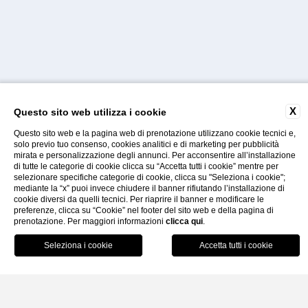
X
Questo sito web utilizza i cookie
Questo sito web e la pagina web di prenotazione utilizzano cookie tecnici e,
solo previo tuo consenso, cookies analitici e di marketing per pubblicità
mirata e personalizzazione degli annunci. Per acconsentire all’installazione
di tutte le categorie di cookie clicca su “Accetta tutti i cookie” mentre per
selezionare specifiche categorie di cookie, clicca su "Seleziona i cookie";
Gallery
Faq
Contatti
mediante la “x” puoi invece chiudere il banner rifiutando l’installazione di
cookie diversi da quelli tecnici. Per riaprire il banner e modificare le
preferenze, clicca su “Cookie” nel footer del sito web e della pagina di
prenotazione. Per maggiori informazioni
clicca qui
.
Home
Hotel
Virtual Tour
Prenota
Virtual Tour