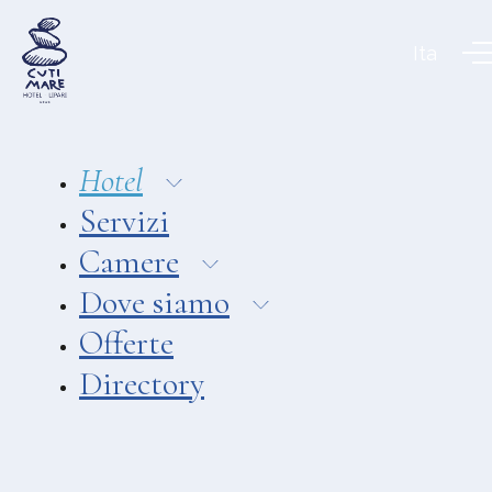
Aeolian Charme Collection
Ita
Hotel
Hotel Amarea ***
Hotel Cutimare ****
Hotel
Hotel Mea ****
Servizi
Hotel Villa Enrica ****
Camere
APPARTAMENTI
Dove siamo
Aeoliancharme Holidays
Offerte
RISTORANTI
Directory
Ristorante Chimera
Ristorante Pizzeria Asino Beach
Ristorante Liparo Re