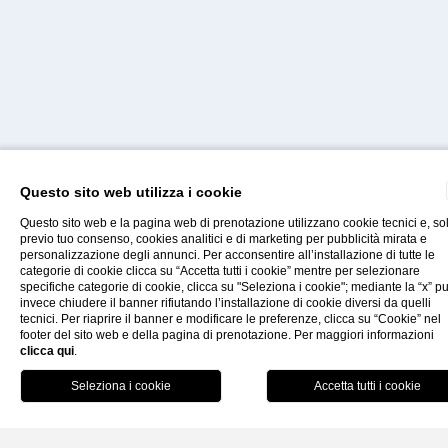
Home
Vulcano
Questo sito web utilizza i cookie
LA SORELLA DALLA FORZA DORMIENTE DEL
FUOCO DOVE VI È EQUILIBRIO TRA UOMO E
Questo sito web e la pagina web di prenotazione utilizzano cookie tecnici e, so
previo tuo consenso, cookies analitici e di marketing per pubblicità mirata e
NATURA.
personalizzazione degli annunci. Per acconsentire all’installazione di tutte le
categorie di cookie clicca su “Accetta tutti i cookie” mentre per selezionare
specifiche categorie di cookie, clicca su "Seleziona i cookie"; mediante la “x” p
Contatti
Faq
Offerte
Vulcano è la prima isola che si incontra provenendo da
invece chiudere il banner rifiutando l’installazione di cookie diversi da quelli
tecnici. Per riaprire il banner e modificare le preferenze, clicca su “Cookie” nel
Milazzo, da cui dista 12 miglia e solo mezzo miglio da Lipari
footer del sito web e della pagina di prenotazione. Per maggiori informazioni
clicca qui
.
Per via della vicinanza con Lipari, è il mio luogo prescelto pe
quando c’è vento e non si può andare troppo lontano in
Prenot
barca, ma non si tratta di una scelta di ripiego, infatti Vulcan
ha una bellezza di una natura selvaggia che ti sfiora l’anima