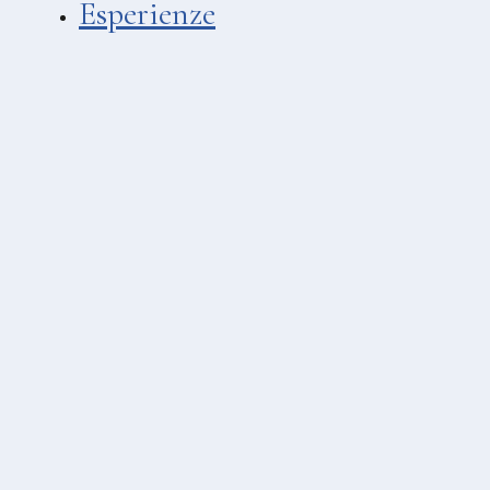
Esperienze
LIDI
Asino Beach
Spiaggia Hotel Cutimare
MATRIMONI & EVENTI
Villa Enrica
Hotel Mea