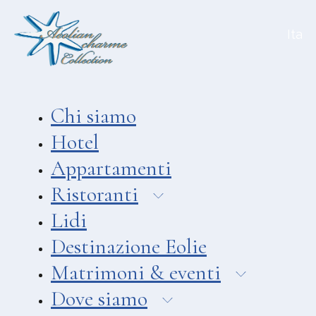
Aeolian Charme Collection
Ita
Hotel
Hotel Amarea ***
Hotel Cutimare ****
Chi siamo
Hotel Mea ****
Hotel
Hotel Villa Enrica ****
Appartamenti
APPARTAMENTI
Ristoranti
Aeoliancharme Holidays
Lidi
RISTORANTI
Destinazione Eolie
Ristorante Chimera
Matrimoni & eventi
Ristorante Pizzeria Asino Beach
Dove siamo
Ristorante Liparo Re