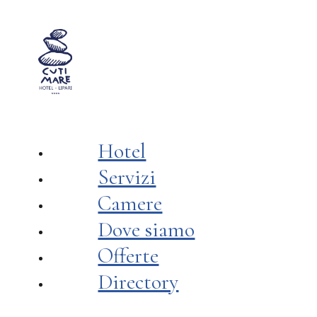
scegli la struttura
c
Hotel Cutimare
Hotel
Servizi
Camere
Dove siamo
Offerte
Directory