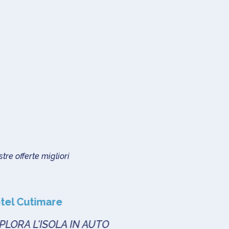
tre offerte migliori
el Cutimare
Hotel Cutima
ORA L'ISOLA IN AUTO
ECO EXPERIE