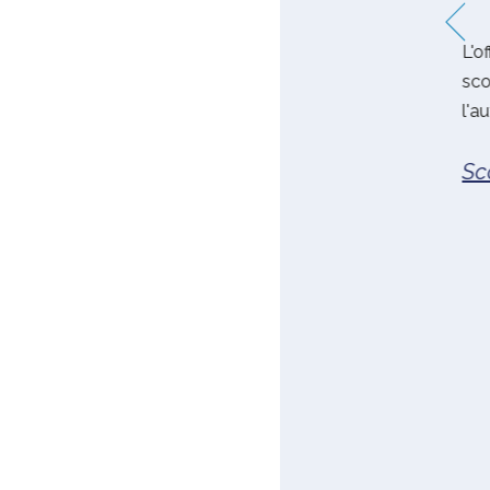
L'offerta ti permette di essere libero di
L'offe
scorrazzare e esplorare l'isola in libertà. Con lo
scorra
scoote...
l'auto 
Scopri
Scop