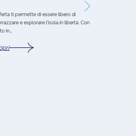
rta ti permette di essere libero di
Tre notti per scopr
zzare e esplorare l'isola in libertà. Con
essenziale e aute
in...
per ch...
ri
Scopri