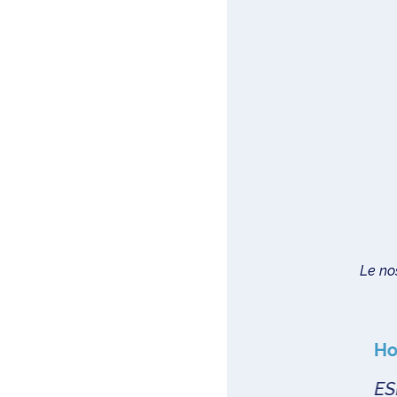
Le nos
Hotel Cutimare
Hot
...
ESPLORA L'ISOLA IN LIBERTÀ
ESPL