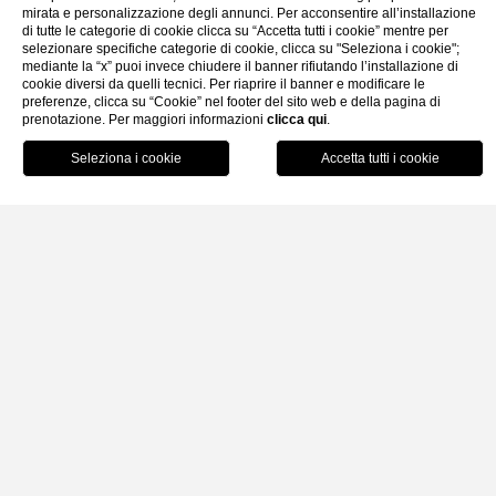
mirata e personalizzazione degli annunci. Per acconsentire all’installazione
di tutte le categorie di cookie clicca su “Accetta tutti i cookie” mentre per
selezionare specifiche categorie di cookie, clicca su "Seleziona i cookie";
Gallery
Faq
Contatti
mediante la “x” puoi invece chiudere il banner rifiutando l’installazione di
cookie diversi da quelli tecnici. Per riaprire il banner e modificare le
preferenze, clicca su “Cookie” nel footer del sito web e della pagina di
prenotazione. Per maggiori informazioni
clicca qui
.
Home
Hotel
Tour virtuale
Prenota
Tour virtuale
Scopri Amarea attraverso il nostro
Virtual Tour
!
L’albergo dispone di un
bar interno alla reception
, a
servizio anche della sala colazione, e offre
Wi-Fi gratuito
si
nelle aree comuni che nelle camere.