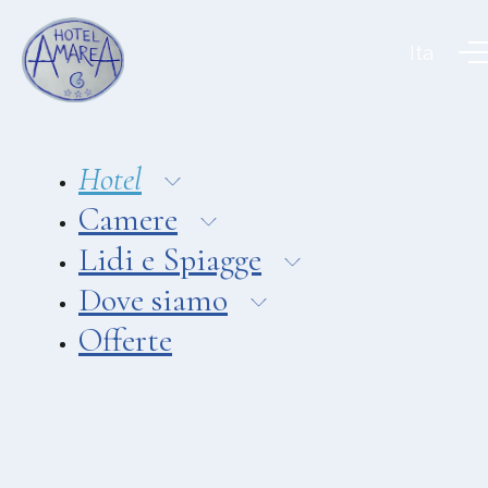
Aeolian Charme Collection
Ita
Hotel
Hotel Amarea ***
Hotel Cutimare ****
Hotel
Hotel Mea ****
Camere
Hotel Villa Enrica ****
Lidi e Spiagge
APPARTAMENTI
Dove siamo
Aeoliancharme Holidays
Offerte
RISTORANTI
Ristorante Chimera
Ristorante Pizzeria Asino Beach
Ristorante Liparo Re