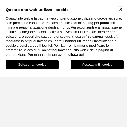
X
Questo sito web utilizza i cookie
Questo sito web e la pagina web di prenotazione utilizzano cookie tecnici e,
solo previo tuo consenso, cookies analitici e di marketing per pubblicità
mirata e personalizzazione degli annunci. Per acconsentire all’installazione
di tutte le categorie di cookie clicca su “Accetta tutti i cookie” mentre per
selezionare specifiche categorie di cookie, clicca su "Seleziona i cookie";
Gallery
Faq
Contatti
mediante la “x” puoi invece chiudere il banner rifiutando l’installazione di
cookie diversi da quelli tecnici. Per riaprire il banner e modificare le
preferenze, clicca su “Cookie” nel footer del sito web e della pagina di
prenotazione. Per maggiori informazioni
clicca qui
.
Home
Camere
Vista Mare Laterale
Prenota
Vista Mare Laterale
2-3 persone - 22-33 m²
CAMERE /
Accoglienti e graziose camere con letto matrimoniale o un