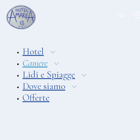
Aeolian Charme Collection
Ita
Hotel
Hotel Amarea ***
Hotel Cutimare ****
Hotel
Hotel Mea ****
Camere
Hotel Villa Enrica ****
Lidi e Spiagge
APPARTAMENTI
Dove siamo
Aeoliancharme Holidays
Offerte
RISTORANTI
Ristorante Chimera
Ristorante Pizzeria Asino Beach
Ristorante Liparo Re