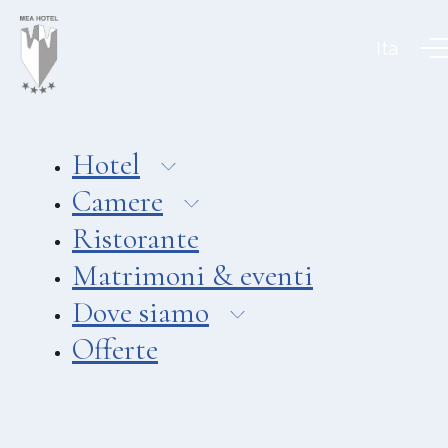
Aeolian Charme Collection
Ita
Hotel
Hotel Amarea ***
Hotel Cutimare ****
Hotel
Hotel Mea ****
Camere
Hotel Villa Enrica ****
Ristorante
APPARTAMENTI
Matrimoni & eventi
Aeoliancharme Holidays
Dove siamo
RISTORANTI
Offerte
Ristorante Chimera
Ristorante Pizzeria Asino Beach
Ristorante Liparo Re