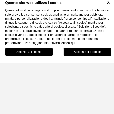
X
Questo sito web utilizza i cookie
Questo sito web e la pagina web di prenotazione utilizzano cookie tecnici e,
solo previo tuo consenso, cookies analitici e di marketing per pubblicità
mirata e personalizzazione degli annunci. Per acconsentire all’installazione
di tutte le categorie di cookie clicca su “Accetta tutti i cookie” mentre per
selezionare specifiche categorie di cookie, clicca su "Seleziona i cookie";
Gallery
Faq
Contatti
mediante la “x” puoi invece chiudere il banner rifiutando l’installazione di
cookie diversi da quelli tecnici. Per riaprire il banner e modificare le
preferenze, clicca su “Cookie” nel footer del sito web e della pagina di
prenotazione. Per maggiori informazioni
clicca qui
.
Home
Prenota
Flamenco Experience
LA DANZA DELL’ANIMA
Un’esperienza intensa nella
sala lettura panoramica
per
scoprire il
Flamenco
, riconosciuto come
Patrimonio