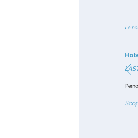
Le nos
Hotel Mea
Hot
LASTMINUTE - MEZZA PENSIONE
LAS
Pernottamento con colazione e cene incluse
Perno
Scopri
Scop