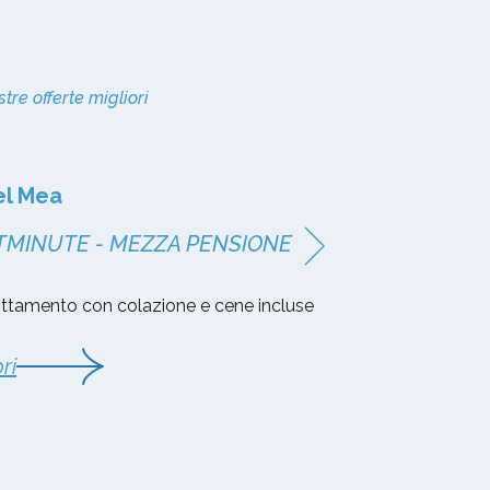
tre offerte migliori
el Mea
Hotel Mea
TMINUTE - MEZZA PENSIONE
LASTMINUTE 
ttamento con colazione e cene incluse
Pernottamento co
ri
Scopri