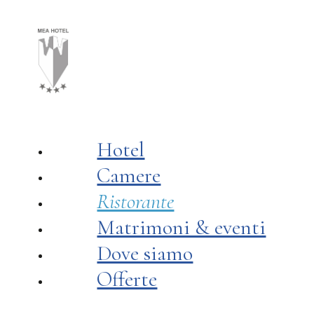
scegli la struttura
ch
Hotel Mea
0
Hotel
Camere
Ristorante
Matrimoni & eventi
Dove siamo
Offerte