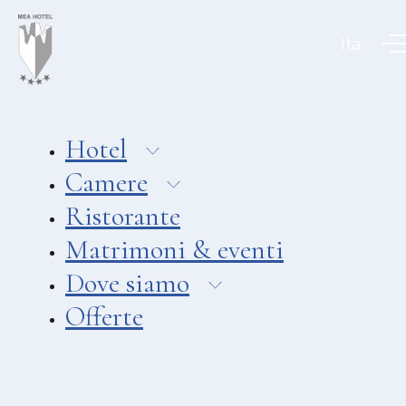
Aeolian Charme Collection
Ita
Hotel
Hotel Amarea ***
Hotel Cutimare ****
Hotel
Hotel Mea ****
Camere
Hotel Villa Enrica ****
Ristorante
APPARTAMENTI
Matrimoni & eventi
Aeoliancharme Holidays
Dove siamo
RISTORANTI
Offerte
Ristorante Chimera
Ristorante Pizzeria Asino Beach
Ristorante Liparo Re