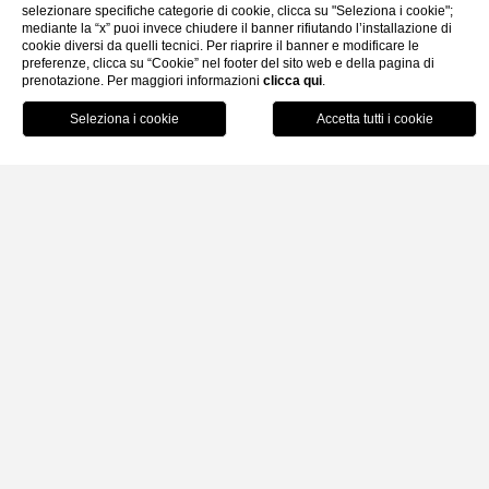
selezionare specifiche categorie di cookie, clicca su "Seleziona i cookie";
Gallery
Faq
Contatti
mediante la “x” puoi invece chiudere il banner rifiutando l’installazione di
cookie diversi da quelli tecnici. Per riaprire il banner e modificare le
preferenze, clicca su “Cookie” nel footer del sito web e della pagina di
prenotazione. Per maggiori informazioni
clicca qui
.
Home
Prenota
Pesca Tradizionale in Barca
ACCOMPAGNATO DA UN PESCATORE LOCALE,
VIVI DA VICINO LA PESCA TRADIZIONALE
Un’esperienza
autentica
per vivere il mare delle
Isole Eolie
come un vero
pescatore locale
, tra
tecniche tradizionali
ritmi naturali.
Dalla
pesca all’alba
, immersi nella quiete del mare, alla