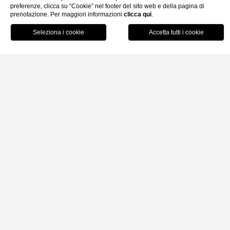
preferenze, clicca su “Cookie” nel footer del sito web e della pagina di
prenotazione. Per maggiori informazioni
clicca qui
.
Home
Prenota
Noleggio Scooter
SCOPRI LIPARI IN TOTALE LIBERTÀ TRA
PANORAMI MOZZAFIATO, NATURA E STRADE
VISTA MARE
Il
noleggio scooter
è una soluzione pratica e dinamica per
muoversi facilmente sull’
Lipari
, raggiungendo
spiagge
,
punt
panoramici
e
località caratteristiche
in piena autonomia.
Grazie alla facilità di spostamento, potrai vivere
Lipari
senz
pensieri, seguendo i tuoi ritmi e fermandoti ogni volta che