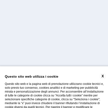
X
Questo sito web utilizza i cookie
Questo sito web e la pagina web di prenotazione utilizzano cookie tecnici e,
solo previo tuo consenso, cookies analitici e di marketing per pubblicità
mirata e personalizzazione degli annunci. Per acconsentire all’installazione
di tutte le categorie di cookie clicca su “Accetta tutti i cookie” mentre per
selezionare specifiche categorie di cookie, clicca su "Seleziona i cookie";
Gallery
Faq
Contatti
mediante la “x” puoi invece chiudere il banner rifiutando l’installazione di
cookie diversi da quelli tecnici. Per riaprire il banner e modificare le