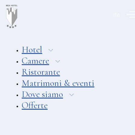
Aeolian Charme Collection
Ita
Hotel
Hotel Amarea ***
Hotel Cutimare ****
Hotel
Hotel Mea ****
Camere
Hotel Villa Enrica ****
Ristorante
APPARTAMENTI
Matrimoni & eventi
Aeoliancharme Holidays
Dove siamo
RISTORANTI
Offerte
Ristorante Chimera
Ristorante Pizzeria Asino Beach
Ristorante Liparo Re