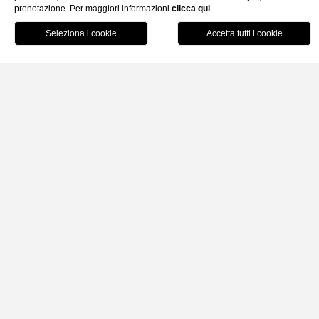
prenotazione. Per maggiori informazioni
clicca qui
.
Home
Prenota
Noleggio Automobile
SCOPRI LIPARI IN COMPLETA AUTONOMIA TRA
PAESAGGI VULCANICI, PANORAMI SUL MARE E
ANGOLI AUTENTICI DELL’ISOLA
Il noleggio auto è la soluzione ideale per esplorare Lipari co
comfort e libertà, raggiungendo facilmente spiagge,
belvedere e località più tranquille dell’isola. Perfetto per chi
desidera spostarsi senza vincoli e vivere ogni giornata
secondo i propri tempi.