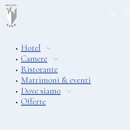
Aeolian Charme Collection
Ita
Hotel
Hotel Amarea ***
Hotel Cutimare ****
Hotel
Hotel Mea ****
Camere
Hotel Villa Enrica ****
Ristorante
APPARTAMENTI
Matrimoni & eventi
Aeoliancharme Holidays
Dove siamo
RISTORANTI
Offerte
Ristorante Chimera
Ristorante Pizzeria Asino Beach
Ristorante Liparo Re