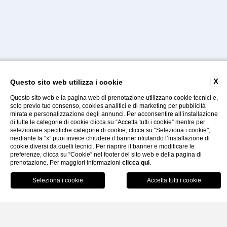
X
Questo sito web utilizza i cookie
Questo sito web e la pagina web di prenotazione utilizzano cookie tecnici e,
solo previo tuo consenso, cookies analitici e di marketing per pubblicità
mirata e personalizzazione degli annunci. Per acconsentire all’installazione
di tutte le categorie di cookie clicca su “Accetta tutti i cookie” mentre per
selezionare specifiche categorie di cookie, clicca su "Seleziona i cookie";
Gallery
Faq
Contatti
mediante la “x” puoi invece chiudere il banner rifiutando l’installazione di
cookie diversi da quelli tecnici. Per riaprire il banner e modificare le
preferenze, clicca su “Cookie” nel footer del sito web e della pagina di
prenotazione. Per maggiori informazioni
clicca qui
.
Home
Prenota
E-Bike Tour Guidato a