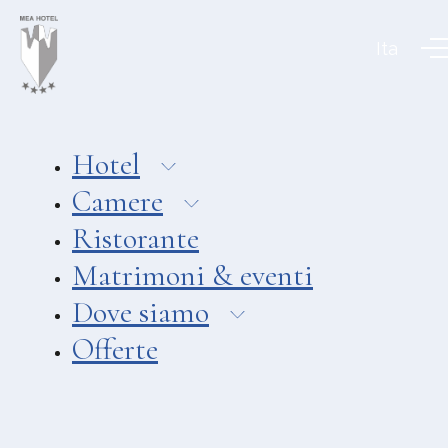
Aeolian Charme Collection
Ita
Hotel
Hotel Amarea ***
Hotel Cutimare ****
Hotel
Hotel Mea ****
Camere
Hotel Villa Enrica ****
Ristorante
APPARTAMENTI
Matrimoni & eventi
Aeoliancharme Holidays
Dove siamo
RISTORANTI
Offerte
Ristorante Chimera
Ristorante Pizzeria Asino Beach
Ristorante Liparo Re